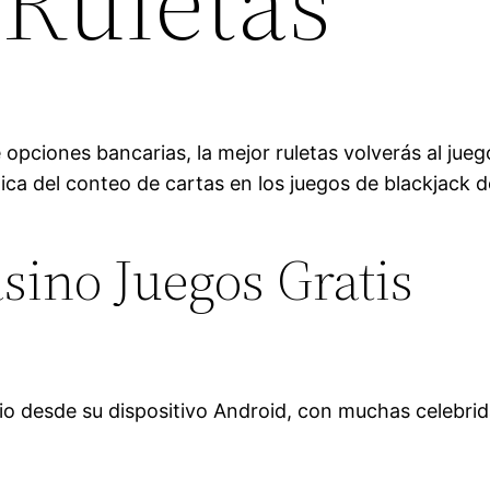
 Ruletas
e opciones bancarias, la mejor ruletas volverás al juego
ca del conteo de cartas en los juegos de blackjack d
ino Juegos Gratis
tio desde su dispositivo Android, con muchas celebri