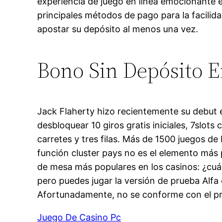
experiencia de juego en línea emocionante 
principales métodos de pago para la facilid
apostar su depósito al menos una vez.
Bono Sin Depósito E
Jack Flaherty hizo recientemente su debut e
desbloquear 10 giros gratis iniciales, 7slot
carretes y tres filas. Más de 1500 juegos d
función cluster pays no es el elemento más 
de mesa más populares en los casinos: ¿cuál
pero puedes jugar la versión de prueba Alfa
Afortunadamente, no se conforme con el pr
Juego De Casino Pc