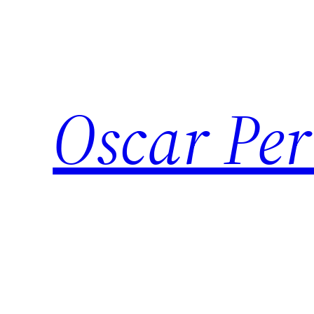
Saltar
al
contenido
Oscar Per