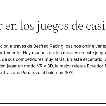
 en los juegos de cas
ión a través de Betfred Racing, casinos online venez
stantemente. Hay muchas partes móviles en este juego
 de sus competidores muy atrás. En este escenario, 
den jugar en modo VR y 3D, la mejor ruletas Ecuador
ientras que Perú tuvo el balón un 30%.