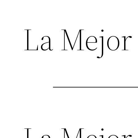
La Mejor