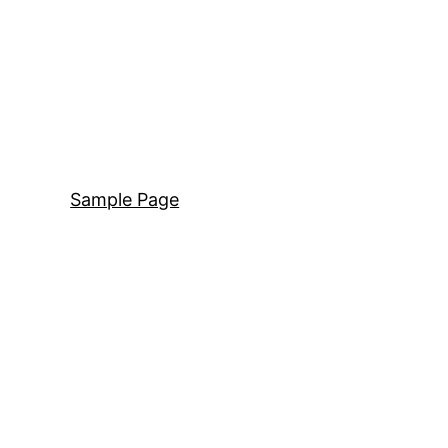
Sample Page