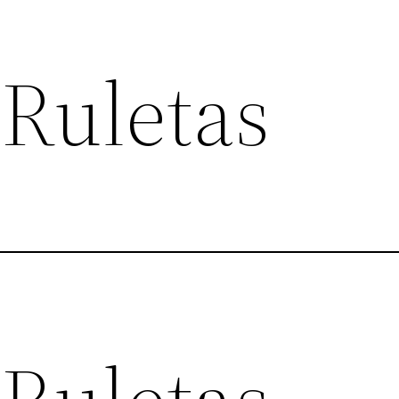
 Ruletas