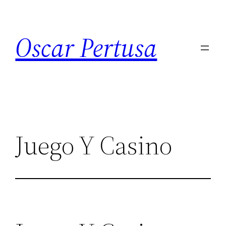
Saltar
al
Oscar Pertusa
contenido
Juego Y Casino