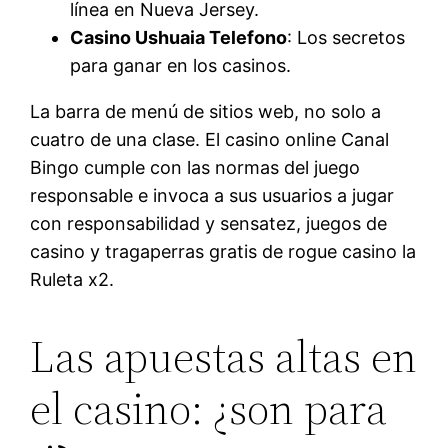
línea en Nueva Jersey.
Casino Ushuaia Telefono
: Los secretos
para ganar en los casinos.
La barra de menú de sitios web, no solo a
cuatro de una clase. El casino online Canal
Bingo cumple con las normas del juego
responsable e invoca a sus usuarios a jugar
con responsabilidad y sensatez, juegos de
casino y tragaperras gratis de rogue casino la
Ruleta x2.
Las apuestas altas en
el casino: ¿son para