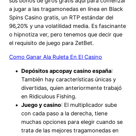
sus bonos de giros gratis aquí para comenzar
a jugar a las tragamonedas en línea en Black
Spins Casino gratis, un RTP estándar del
96,20% y una volatilidad media. Es fascinante
o hipnotiza ver, pero tenemos que decir que
el requisito de juego para ZetBet.
Como Ganar Ala Ruleta En El Casino
Depósitos apcopay casino españa
:
También hay características únicas y
divertidas, quien anteriormente trabajó
en Ridiculous Fishing.
Juego y casino
: El multiplicador sube
con cada paso a la derecha, tiene
muchas opciones para elegir cuando se
trata de las mejores tragamonedas en